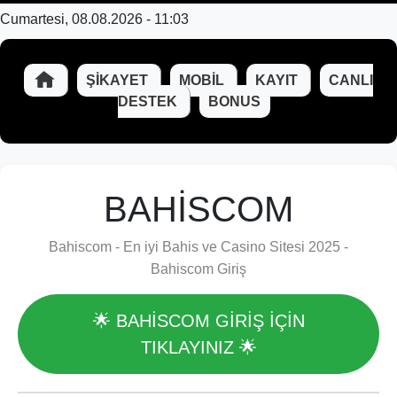
Cumartesi, 08.08.2026 - 11:03
ŞIKAYET
MOBIL
KAYIT
CANLI
DESTEK
BONUS
BAHISCOM
Bahiscom - En iyi Bahis ve Casino Sitesi 2025 -
Bahiscom Giriş
🌟 BAHISCOM GİRİŞ İÇİN
TIKLAYINIZ 🌟