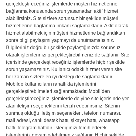
gerçekleştireceğiniz işlemlerde müşteri hizmetlerine
bağlanma konusunda sorun yaşamadan aktif hizmet
alabilirsiniz. Site sizlere sorunsuz bir şekilde müşteri
hizmetlerine bağlanma imkanı sağlamaktadır. Aktif olarak
hizmet alabilmek için müşteri hizmetlerine bağlandıktan
sonra bilgi paylaşımı yapmayı da unutmamalısınız.
Bilgileriniz doğru bir şekilde paylaştığınızda sorunsuz
olarak işlemlerinizi gerçekleştirebilmeniz de sağlanır. Site
içerisinde gerçekleştireceğiniz işlemlerde hiçbir şekilde
sorun yaşamazsınız. Kullanıcı odaklı hizmet veren site
her zaman sizlere en iyi desteği de sağlamaktadır.
Mobilde kullanıcıların rahatlıkla işlemlerini
gerçekleştirebilmeleri sağlanmaktadır. Mobil’den
gerçekleştireceğiniz işlemlerde de yine site içerisinde yer
alan iletişim seçeneklerini tercih edebilirsiniz. Sitenin
sunmuş olduğu iletişim seçenekleri, telefon numarası,
mail adresi, canlı destek hattı, şikayet hattı, whatsapp
hattı, telegram hattıdır. İstediğinizi tercih ederek
işlemleriniz devam edebilmeniz sağlanır. Hiçbir şekilde