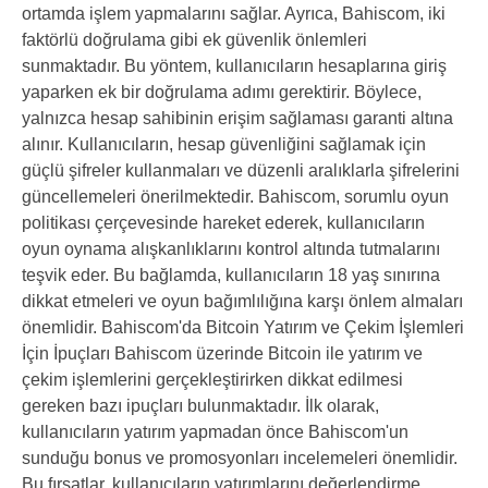
ortamda işlem yapmalarını sağlar. Ayrıca, Bahiscom, iki
faktörlü doğrulama gibi ek güvenlik önlemleri
sunmaktadır. Bu yöntem, kullanıcıların hesaplarına giriş
yaparken ek bir doğrulama adımı gerektirir. Böylece,
yalnızca hesap sahibinin erişim sağlaması garanti altına
alınır. Kullanıcıların, hesap güvenliğini sağlamak için
güçlü şifreler kullanmaları ve düzenli aralıklarla şifrelerini
güncellemeleri önerilmektedir. Bahiscom, sorumlu oyun
politikası çerçevesinde hareket ederek, kullanıcıların
oyun oynama alışkanlıklarını kontrol altında tutmalarını
teşvik eder. Bu bağlamda, kullanıcıların 18 yaş sınırına
dikkat etmeleri ve oyun bağımlılığına karşı önlem almaları
önemlidir. Bahiscom'da Bitcoin Yatırım ve Çekim İşlemleri
İçin İpuçları Bahiscom üzerinde Bitcoin ile yatırım ve
çekim işlemlerini gerçekleştirirken dikkat edilmesi
gereken bazı ipuçları bulunmaktadır. İlk olarak,
kullanıcıların yatırım yapmadan önce Bahiscom'un
sunduğu bonus ve promosyonları incelemeleri önemlidir.
Bu fırsatlar, kullanıcıların yatırımlarını değerlendirme