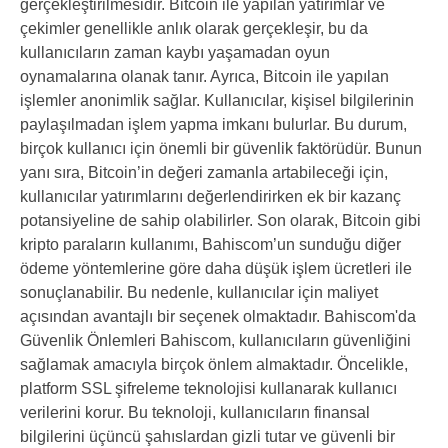
gerçekleştirilmesidir. Bitcoin ile yapılan yatırımlar ve
çekimler genellikle anlık olarak gerçekleşir, bu da
kullanıcıların zaman kaybı yaşamadan oyun
oynamalarına olanak tanır. Ayrıca, Bitcoin ile yapılan
işlemler anonimlik sağlar. Kullanıcılar, kişisel bilgilerinin
paylaşılmadan işlem yapma imkanı bulurlar. Bu durum,
birçok kullanıcı için önemli bir güvenlik faktörüdür. Bunun
yanı sıra, Bitcoin’in değeri zamanla artabileceği için,
kullanıcılar yatırımlarını değerlendirirken ek bir kazanç
potansiyeline de sahip olabilirler. Son olarak, Bitcoin gibi
kripto paraların kullanımı, Bahiscom’un sunduğu diğer
ödeme yöntemlerine göre daha düşük işlem ücretleri ile
sonuçlanabilir. Bu nedenle, kullanıcılar için maliyet
açısından avantajlı bir seçenek olmaktadır. Bahiscom'da
Güvenlik Önlemleri Bahiscom, kullanıcıların güvenliğini
sağlamak amacıyla birçok önlem almaktadır. Öncelikle,
platform SSL şifreleme teknolojisi kullanarak kullanıcı
verilerini korur. Bu teknoloji, kullanıcıların finansal
bilgilerini üçüncü şahıslardan gizli tutar ve güvenli bir