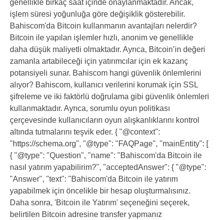
genellikle birkaç saat içinde onaylanmaktadır. Ancak,
işlem süresi yoğunluğa göre değişiklik gösterebilir.
Bahiscom'da Bitcoin kullanmanın avantajları nelerdir?
Bitcoin ile yapılan işlemler hızlı, anonim ve genellikle
daha düşük maliyetli olmaktadır. Ayrıca, Bitcoin’in değeri
zamanla artabileceği için yatırımcılar için ek kazanç
potansiyeli sunar. Bahiscom hangi güvenlik önlemlerini
alıyor? Bahiscom, kullanıcı verilerini korumak için SSL
şifreleme ve iki faktörlü doğrulama gibi güvenlik önlemleri
kullanmaktadır. Ayrıca, sorumlu oyun politikası
çerçevesinde kullanıcıların oyun alışkanlıklarını kontrol
altında tutmalarını teşvik eder. { "@context":
"https://schema.org", "@type": "FAQPage", "mainEntity": [
{ "@type": "Question", "name": "Bahiscom'da Bitcoin ile
nasıl yatırım yapabilirim?", "acceptedAnswer": { "@type":
"Answer", "text": "Bahiscom'da Bitcoin ile yatırım
yapabilmek için öncelikle bir hesap oluşturmalısınız.
Daha sonra, 'Bitcoin ile Yatırım' seçeneğini seçerek,
belirtilen Bitcoin adresine transfer yapmanız